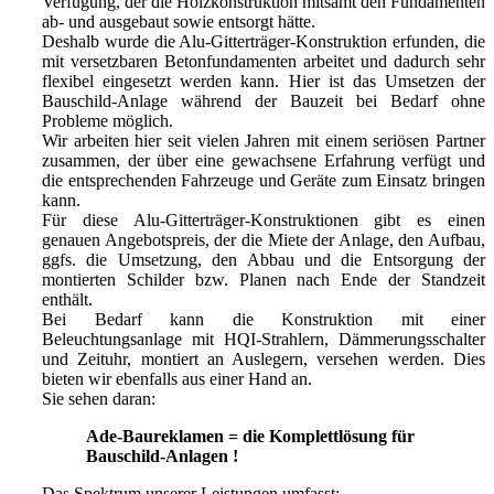
Verfügung, der die Holzkonstruktion mitsamt den Fundamenten
ab- und ausgebaut sowie entsorgt hätte.
Deshalb wurde die Alu-Gitterträger-Konstruktion erfunden, die
mit versetzbaren Betonfundamenten arbeitet und dadurch sehr
flexibel eingesetzt werden kann. Hier ist das Umsetzen der
Bauschild-Anlage während der Bauzeit bei Bedarf ohne
Probleme möglich.
Wir arbeiten hier seit vielen Jahren mit einem seriösen Partner
zusammen, der über eine gewachsene Erfahrung verfügt und
die entsprechenden Fahrzeuge und Geräte zum Einsatz bringen
kann.
Für diese Alu-Gitterträger-Konstruktionen gibt es einen
genauen Angebotspreis, der die Miete der Anlage, den Aufbau,
ggfs. die Umsetzung, den Abbau und die Entsorgung der
montierten Schilder bzw. Planen nach Ende der Standzeit
enthält.
Bei Bedarf kann die Konstruktion mit einer
Beleuchtungsanlage mit HQI-Strahlern, Dämmerungsschalter
und Zeituhr, montiert an Auslegern, versehen werden. Dies
bieten wir ebenfalls aus einer Hand an.
Sie sehen daran:
Ade-Baureklamen = die Komplettlösung für
Bauschild-Anlagen !
Das Spektrum unserer Leistungen umfasst: